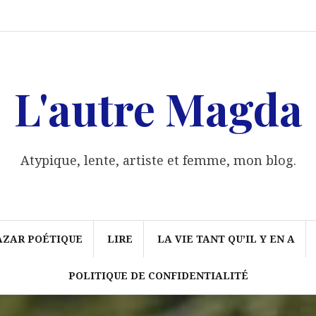
Qui
Grand
Lire
la
Féminisme/
Liens
Politique
suis-
bazar
vie
Ité
de
je
poétique
tant
confidentialité
?
qu’il
y
en
a
L'autre Magda
Atypique, lente, artiste et femme, mon blog.
AZAR POÉTIQUE
LIRE
LA VIE TANT QU’IL Y EN A
POLITIQUE DE CONFIDENTIALITÉ