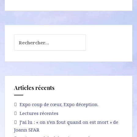
de
printemps,
rien
n’est
facile.
Rechercher :
Articles récents
Expo coup de cœur, Expo déception.
Lectures récentes
J’ai lu : « on s’en fout quand on est mort » de
Joann SFAR