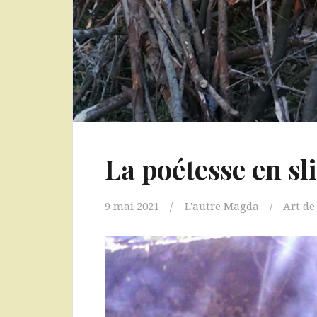
La poétesse en sl
9 mai 2021
L'autre Magda
Art de