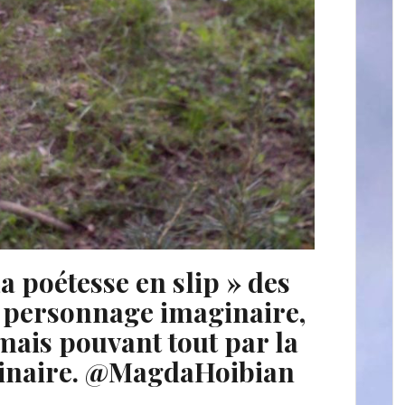
La poétesse en slip » des
n personnage imaginaire,
ais pouvant tout par la
ginaire. @MagdaHoibian