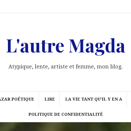
Qui
Grand
Lire
la
Féminisme/
Liens
Politique
suis-
bazar
vie
Ité
de
je
poétique
tant
confidentialité
?
qu’il
y
en
a
L'autre Magda
Atypique, lente, artiste et femme, mon blog.
AZAR POÉTIQUE
LIRE
LA VIE TANT QU’IL Y EN A
POLITIQUE DE CONFIDENTIALITÉ