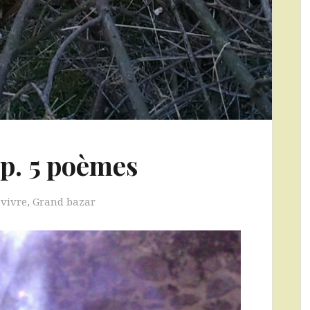
ip. 5 poèmes
 vivre
,
Grand bazar